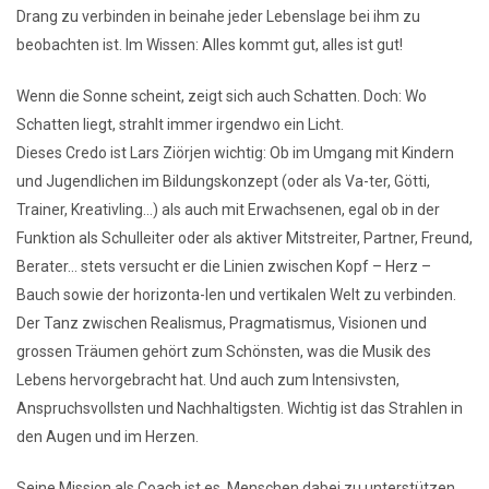
Drang zu verbinden in beinahe jeder Lebenslage bei ihm zu
beobachten ist. Im Wissen: Alles kommt gut, alles ist gut!
Wenn die Sonne scheint, zeigt sich auch Schatten. Doch: Wo
Schatten liegt, strahlt immer irgendwo ein Licht.
Dieses Credo ist Lars Ziörjen wichtig: Ob im Umgang mit Kindern
und Jugendlichen im Bildungskonzept (oder als Va-ter, Götti,
Trainer, Kreativling…) als auch mit Erwachsenen, egal ob in der
Funktion als Schulleiter oder als aktiver Mitstreiter, Partner, Freund,
Berater… stets versucht er die Linien zwischen Kopf – Herz –
Bauch sowie der horizonta-len und vertikalen Welt zu verbinden.
Der Tanz zwischen Realismus, Pragmatismus, Visionen und
grossen Träumen gehört zum Schönsten, was die Musik des
Lebens hervorgebracht hat. Und auch zum Intensivsten,
Anspruchsvollsten und Nachhaltigsten. Wichtig ist das Strahlen in
den Augen und im Herzen.
Seine Mission als Coach ist es, Menschen dabei zu unterstützen,