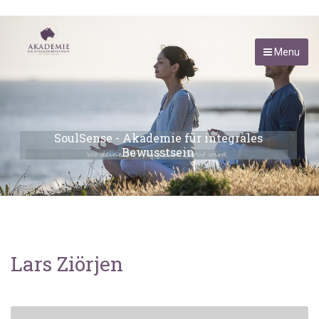
Menu
SoulSense - Akademie für integrales
Bewusstsein
Wo deine Berufung zum Beruf wird
Lars Ziörjen