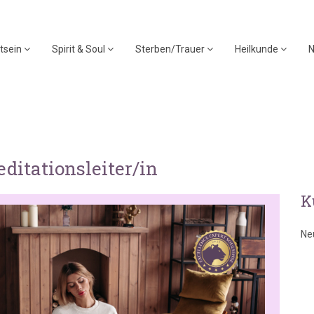
tsein
Spirit & Soul
Sterben/Trauer
Heilkunde
N
ditationsleiter/in
K
Ne