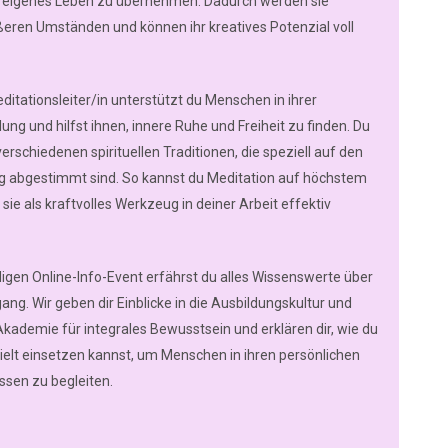
r eigenes Leben zu übernehmen. Dadurch werden sie
eren Umständen und können ihr kreatives Potenzial voll
Meditationsleiter/in unterstützt du Menschen in ihrer
ng und hilfst ihnen, innere Ruhe und Freiheit zu finden. Du
erschiedenen spirituellen Traditionen, die speziell auf den
ag abgestimmt sind. So kannst du Meditation auf höchstem
sie als kraftvolles Werkzeug in deiner Arbeit effektiv
digen Online-Info-Event erfährst du alles Wissenswerte über
ng. Wir geben dir Einblicke in die Ausbildungskultur und
kademie für integrales Bewusstsein und erklären dir, wie du
ielt einsetzen kannst, um Menschen in ihren persönlichen
essen zu begleiten.