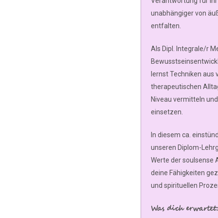
Verantwortung für ih
unabhängiger von äuß
entfalten.
Als Dipl. Integrale/r 
Bewusstseinsentwicklu
lernst Techniken aus v
therapeutischen Allt
Niveau vermitteln und 
einsetzen.
In diesem ca. einstün
unseren Diplom-Lehrga
Werte der soulsense A
deine Fähigkeiten gez
und spirituellen Proz
Was dich erwartet: