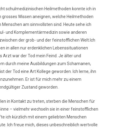
cht schulmedizinischen Heilmethoden konnte ich in
ein grosses Wissen aneignen, welche Heilmethoden
n Menschen am sinnvollsten sind. Heute sehe ich
chul- und Komplementärmedizin sowie anderen
wischen der grob- und der feinstofflichen Welt.Ich
en in allen nur erdenklichen Lebenssituationen
ls Arzt war der Tod mein Feind. Je älter und
allem durch meine Ausbildungen zum Schamanen,
ist der Tod eine Art Kollege geworden. Ich lerne, ihn
anzunehmen. Er ist für mich mehr zu einem
endgültiger Zustand geworden.
elen in Kontakt zu treten, sterben die Menschen für
nne – vielmehr wechseln sie in einer feinstofflichen
urfte ich kürzlich mit einem geliebten Menschen
te. Ich freue mich, dieses unbeschreiblich wertvolle