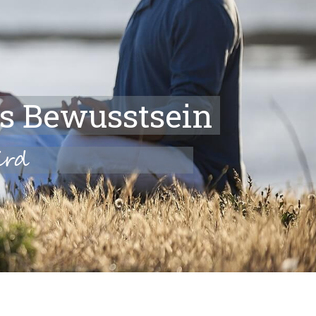
es Bewusstsein
ird