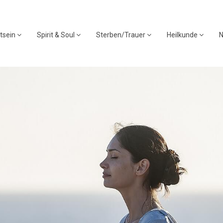
tsein
Spirit & Soul
Sterben/Trauer
Heilkunde
N