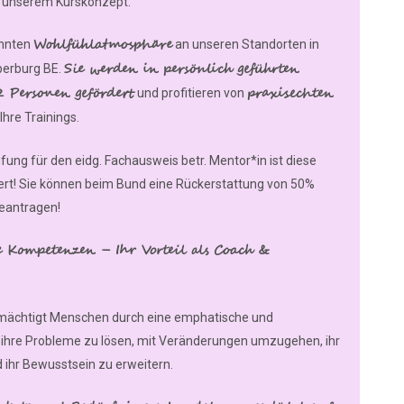
n unserem Kurskonzept.
Wohlfühlatmosphäre
annten
an unseren Standorten in
Sie werden in persönlich geführten
berburg BE.
 Personen gefördert
praxisechten
und profitieren von
Ihre Trainings.
fung für den eidg. Fachausweis betr. Mentor*in ist diese
ert! Sie können beim Bund eine Rückerstattung von 50%
beantragen!
e Kompetenzen – Ihr Vorteil als Coach &
rmächtigt Menschen durch eine emphatische und
 ihre Probleme zu lösen, mit Veränderungen umzugehen, ihr
 ihr Bewusstsein zu erweitern.