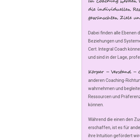
Im Coaching werden W
die individuellen Res
gewünschten Ziele un
Dabei finden alle Ebenen d
Beziehungen und Systeme)
Cert. Integral Coach könn
und sind in der Lage, prof
Körper – Verstand – G
anderen Coaching-Richtung
wahrnehmen und begleiten 
Ressourcen und Präferen
können.
Während die einen den Zu
erschaffen, ist es für and
ihre Intuition gefördert