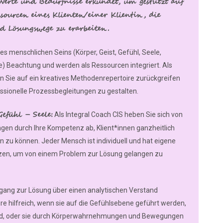
erte und Bedürfnisse erkundet, um gestützt auf
sourcen eines Klienten/einer Klientin, die
d Lösungswege zu erarbeiten.
es menschlichen Seins (Körper, Geist, Gefühl, Seele,
 Beachtung und werden als Ressourcen integriert. Als
en Sie auf ein kreatives Methodenrepertoire zurückgreifen
essionelle Prozessbegleitungen zu gestalten.
efühl – Seele:
Als Integral Coach CIS heben Sie sich von
en durch Ihre Kompetenz ab, Klient*innen ganzheitlich
zu können. Jeder Mensch ist individuell und hat eigene
zen, um von einem Problem zur Lösung gelangen zu
gang zur Lösung über einen analytischen Verstand
ere hilfreich, wenn sie auf die Gefühlsebene geführt werden,
 wird, oder sie durch Körperwahrnehmungen und Bewegungen