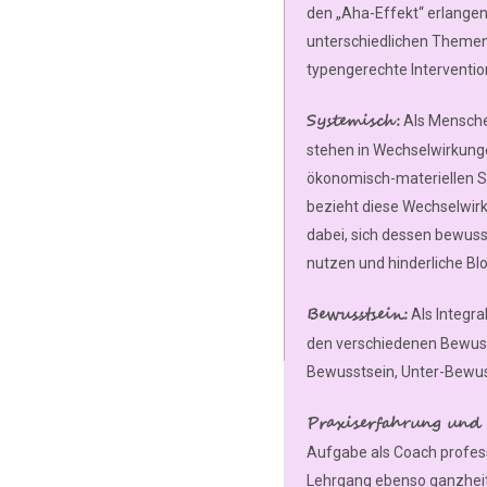
den „Aha-Effekt“ erlangen
unterschiedlichen Themen
typengerechte Interventi
Systemisch:
Als Mensche
stehen in Wechselwirkung
ökonomisch-materiellen Sy
bezieht diese Wechselwirk
dabei, sich dessen bewuss
nutzen und hinderliche Bl
Bewusstsein:
Als Integra
den verschiedenen Bewuss
Bewusstsein, Unter-Bewus
Praxiserfahrung und 
Aufgabe als Coach profes
Lehrgang ebenso ganzheitl