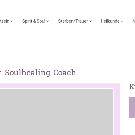
tsein
Spirit & Soul
Sterben/Trauer
Heilkunde
N
t. Soulhealing-Coach
K