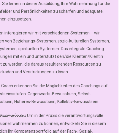
. Sie lernen in dieser Ausbildung, Ihre Wahrnehmung für die
felder und Persönlichkeiten zu schärfen und adäquate,
onen einzusetzen.
n interagieren wir mit verschiedenen Systemen – wir
en von Beziehungs-Systemen, sozio-kulturellen Systemen,
stemen, spirituellen Systemen. Das integrale Coaching
ungen mit ein und unterstützt den/die Klienten/Klientin
t zu werden, die daraus resultierenden Ressourcen zu
ockaden und Verstrickungen zu lösen.
l Coach erkennen Sie die Möglichkeiten des Coachings auf
tseinsstufen: Gegenwarts-Bewusstsein, Selbst-
stsein, Höheres-Bewusstsein, Kollektiv-Bewusstsein.
Fachwissen:
Um in der Praxis die verantwortungsvolle
sionell wahrnehmen zu können, entwickeln Sie in diesem
ich Ihr Kompetenzportfolio auf der Fach-, Sozial-,