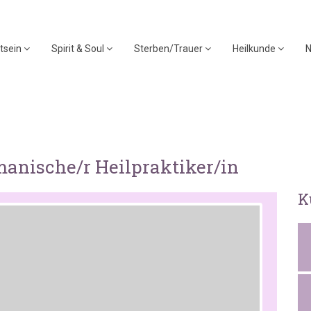
tsein
Spirit & Soul
Sterben/Trauer
Heilkunde
N
manische/r Heilpraktiker/in
K