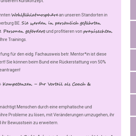
n unserem Kurskonzept.
Wohlfühlatmosphäre
annten
an unseren Standorten in
Sie werden in persönlich geführten
berburg BE.
 Personen gefördert
praxisechten
und profitieren von
Ihre Trainings.
fung für den eidg. Fachausweis betr. Mentor*in ist diese
ert! Sie können beim Bund eine Rückerstattung von 50%
beantragen!
e Kompetenzen – Ihr Vorteil als Coach &
rmächtigt Menschen durch eine emphatische und
 ihre Probleme zu lösen, mit Veränderungen umzugehen, ihr
 ihr Bewusstsein zu erweitern.