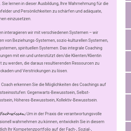
. Sie lernen in dieser Ausbildung, Ihre Wahrnehmung für die
felder und Persönlichkeiten zu schärfen und adäquate,
onen einzusetzen.
n interagieren wir mit verschiedenen Systemen – wir
en von Beziehungs-Systemen, sozio-kulturellen Systemen,
stemen, spirituellen Systemen. Das integrale Coaching
ungen mit ein und unterstützt den/die Klienten/Klientin
t zu werden, die daraus resultierenden Ressourcen zu
ockaden und Verstrickungen zu lösen.
l Coach erkennen Sie die Möglichkeiten des Coachings auf
tseinsstufen: Gegenwarts-Bewusstsein, Selbst-
stsein, Höheres-Bewusstsein, Kollektiv-Bewusstsein.
Fachwissen:
Um in der Praxis die verantwortungsvolle
sionell wahrnehmen zu können, entwickeln Sie in diesem
ich Ihr Kompetenzportfolio auf der Fach-, Sozial-,