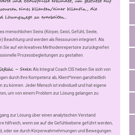
erte und Bedürfnisse erkundet, um gestützt auf
sourcen eines Klienten/einer Klientin, die
d Lösungswege zu erarbeiten.
es menschlichen Seins (Körper, Geist, Gefühl, Seele,
 Beachtung und werden als Ressourcen integriert. Als
en Sie auf ein kreatives Methodenrepertoire zurückgreifen
essionelle Prozessbegleitungen zu gestalten.
efühl – Seele:
Als Integral Coach CIS heben Sie sich von
en durch Ihre Kompetenz ab, Klient*innen ganzheitlich
zu können. Jeder Mensch ist individuell und hat eigene
zen, um von einem Problem zur Lösung gelangen zu
gang zur Lösung über einen analytischen Verstand
ere hilfreich, wenn sie auf die Gefühlsebene geführt werden,
 wird, oder sie durch Körperwahrnehmungen und Bewegungen