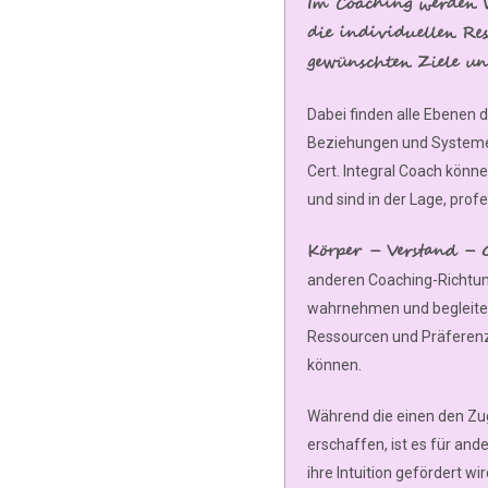
Im Coaching werden W
die individuellen Res
gewünschten Ziele un
Dabei finden alle Ebenen d
Beziehungen und Systeme)
Cert. Integral Coach könn
und sind in der Lage, prof
Körper – Verstand – G
anderen Coaching-Richtung
wahrnehmen und begleiten 
Ressourcen und Präferen
können.
Während die einen den Zu
erschaffen, ist es für and
ihre Intuition gefördert