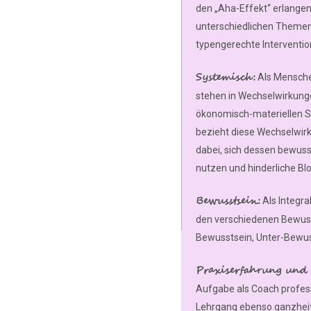
den „Aha-Effekt“ erlangen
unterschiedlichen Themen
typengerechte Interventi
Systemisch:
Als Mensche
stehen in Wechselwirkung
ökonomisch-materiellen Sy
bezieht diese Wechselwirk
dabei, sich dessen bewuss
nutzen und hinderliche Bl
Bewusstsein:
Als Integra
den verschiedenen Bewuss
Bewusstsein, Unter-Bewus
Praxiserfahrung und 
Aufgabe als Coach profes
Lehrgang ebenso ganzheitl